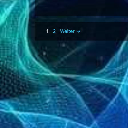
Seite
Seite
1
2
Weiter
→