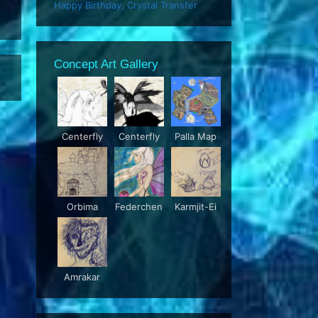
Happy Birthday, Crystal Transfer
Concept Art Gallery
Centerfly
Centerfly
Palla Map
Orbima
Federchen
Karmjit-Ei
Amrakar