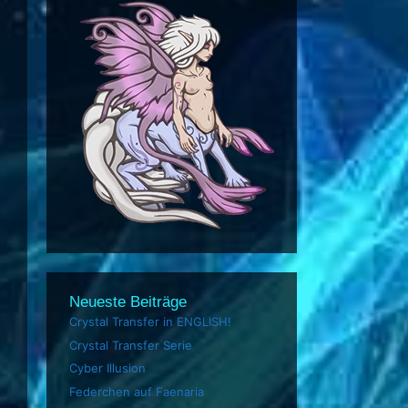
Neueste Beiträge
Crystal Transfer in ENGLISH!
Crystal Transfer Serie
Cyber Illusion
Federchen auf Faenaria