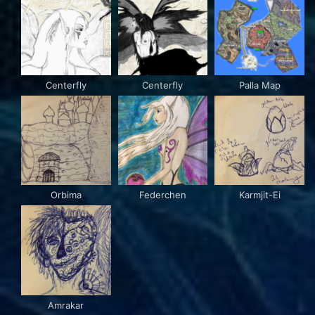
Centerfly
Centerfly
Palla Map
Orbima
Federchen
Karmjit-Ei
Amrakar