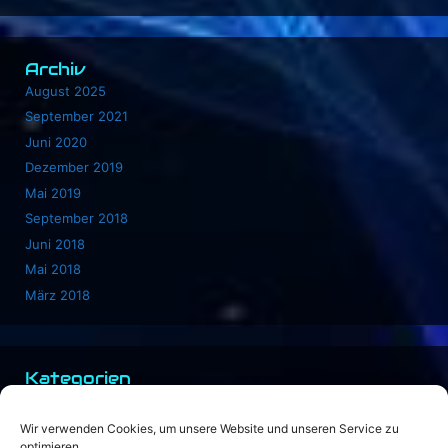
Archiv
August 2025
September 2021
Juni 2020
Dezember 2019
Mai 2019
September 2018
Juni 2018
Mai 2018
März 2018
Kategorien
Allgemein
Buch 1
Wir verwenden Cookies, um unsere Website und unseren Service zu
optimieren.