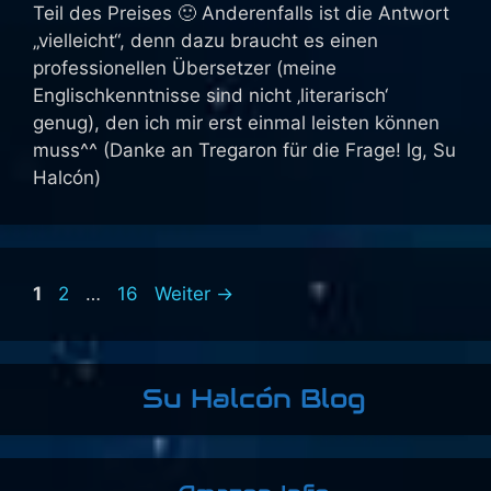
Teil des Preises 🙂 Anderenfalls ist die Antwort
„vielleicht“, denn dazu braucht es einen
professionellen Übersetzer (meine
Englischkenntnisse sind nicht ‚literarisch‘
genug), den ich mir erst einmal leisten können
muss^^ (Danke an Tregaron für die Frage! lg, Su
Halcón)
Seite
Seite
Seite
1
2
…
16
Weiter
→
Su Halcón Blog